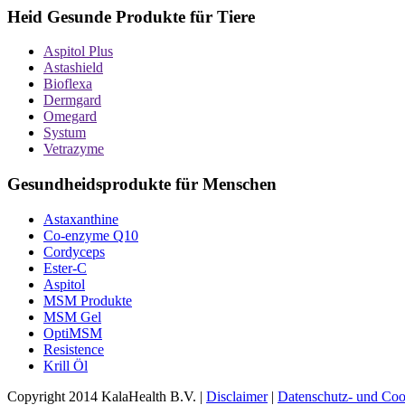
Heid Gesunde Produkte für Tiere
Aspitol Plus
Astashield
Bioflexa
Dermgard
Omegard
Systum
Vetrazyme
Gesundheidsprodukte für Menschen
Astaxanthine
Co-enzyme Q10
Cordyceps
Ester-C
Aspitol
MSM Produkte
MSM Gel
OptiMSM
Resistence
Krill Öl
Copyright 2014 KalaHealth B.V. |
Disclaimer
|
Datenschutz- und Coo