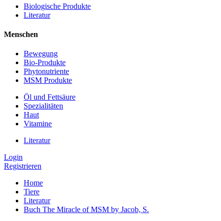
Biologische Produkte
Literatur
Menschen
Bewegung
Bio-Produkte
Phytonutriente
MSM Produkte
Öl und Fettsäure
Spezialitäten
Haut
Vitamine
Literatur
Login
Registrieren
Home
Tiere
Literatur
Buch The Miracle of MSM by Jacob, S.