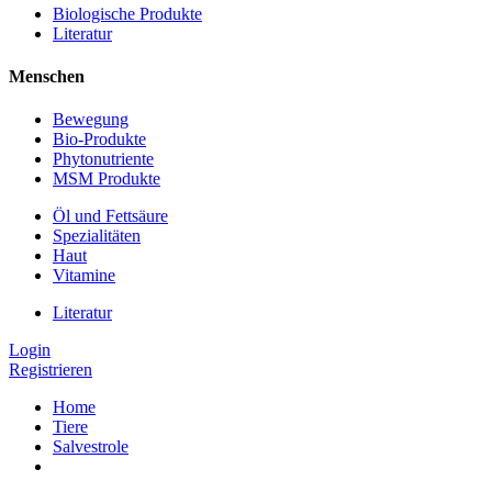
Biologische Produkte
Literatur
Menschen
Bewegung
Bio-Produkte
Phytonutriente
MSM Produkte
Öl und Fettsäure
Spezialitäten
Haut
Vitamine
Literatur
Login
Registrieren
Home
Tiere
Salvestrole