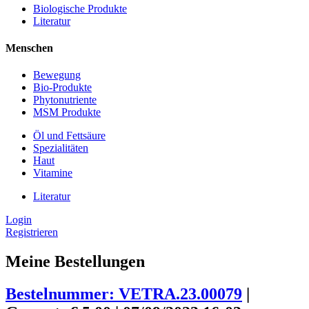
Biologische Produkte
Literatur
Menschen
Bewegung
Bio-Produkte
Phytonutriente
MSM Produkte
Öl und Fettsäure
Spezialitäten
Haut
Vitamine
Literatur
Login
Registrieren
Meine Bestellungen
Bestelnummer: VETRA.23.00079
|