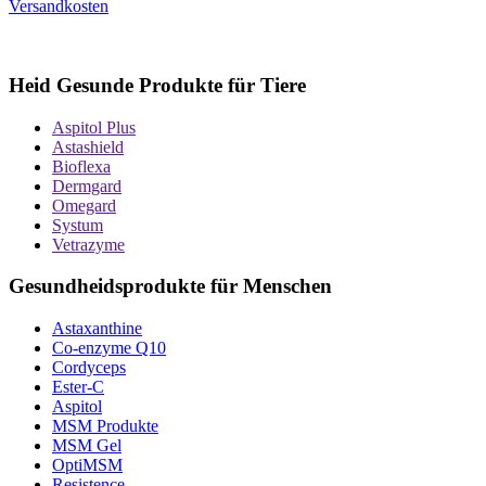
Versandkosten
Heid Gesunde Produkte für Tiere
Aspitol Plus
Astashield
Bioflexa
Dermgard
Omegard
Systum
Vetrazyme
Gesundheidsprodukte für Menschen
Astaxanthine
Co-enzyme Q10
Cordyceps
Ester-C
Aspitol
MSM Produkte
MSM Gel
OptiMSM
Resistence